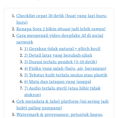
Checklist cepat 30 detik (buat yang lagi buru-
buru)
Kenapa Sora 2 bikin situasi jadi lebih rawan?
Cara mengenali video deepfake AI di social
network
1) Gerakan tidak natural + glitch kecil
2) Detail latar yang berubah-ubah
3) Durasi terlalu pendek (3–10 detik)
4) Fisika yang salah (baju, air, bayangan)
5) Tekstur kulit terlalu mulus atau plastik
6) Mata dan tatapan yang janggal
7) Audio terlalu steril (atau bibir tidak
sinkron)
Cek metadata & label platform (ini sering jadi
bukti paling gampang)
Watermark & provenance: petunjuk bagus,