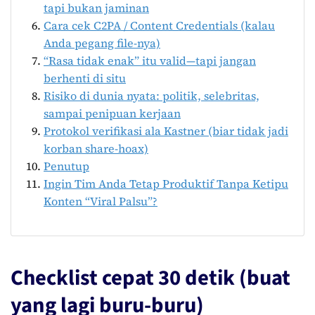
tapi bukan jaminan
Cara cek C2PA / Content Credentials (kalau
Anda pegang file-nya)
“Rasa tidak enak” itu valid—tapi jangan
berhenti di situ
Risiko di dunia nyata: politik, selebritas,
sampai penipuan kerjaan
Protokol verifikasi ala Kastner (biar tidak jadi
korban share-hoax)
Penutup
Ingin Tim Anda Tetap Produktif Tanpa Ketipu
Konten “Viral Palsu”?
Checklist cepat 30 detik (buat
yang lagi buru-buru)