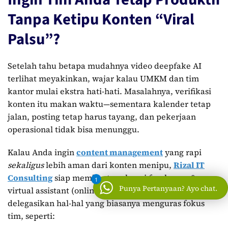
Tanpa Ketipu Konten “Viral
Palsu”?
Setelah tahu betapa mudahnya video deepfake AI
terlihat meyakinkan, wajar kalau UMKM dan tim
kantor mulai ekstra hati-hati. Masalahnya, verifikasi
konten itu makan waktu—sementara kalender tetap
jalan, posting tetap harus tayang, dan pekerjaan
operasional tidak bisa menunggu.
Kalau Anda ingin
content management
yang rapi
sekaligus
lebih aman dari konten menipu,
Rizal IT
Consulting
siap membantu sebagai freelancer &
1
Punya Pertanyaan? Ayo chat.
virtual assistant (online, seluruh Indonesia). Anda bisa
delegasikan hal-hal yang biasanya menguras fokus
tim, seperti: