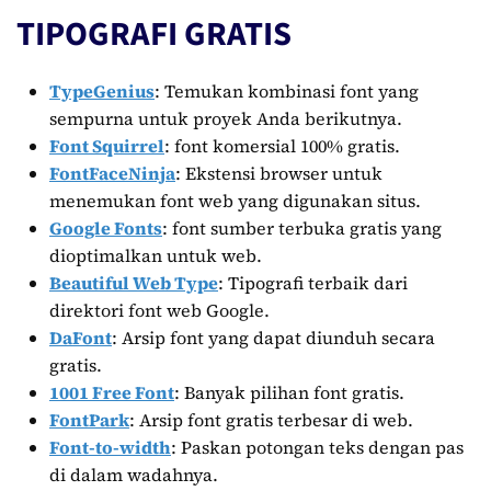
TIPOGRAFI GRATIS
TypeGenius
: Temukan kombinasi font yang
sempurna untuk proyek Anda berikutnya.
Font Squirrel
: font komersial 100% gratis.
FontFaceNinja
: Ekstensi browser untuk
menemukan font web yang digunakan situs.
Google Fonts
: font sumber terbuka gratis yang
dioptimalkan untuk web.
Beautiful Web Type
: Tipografi terbaik dari
direktori font web Google.
DaFont
: Arsip font yang dapat diunduh secara
gratis.
1001 Free Font
: Banyak pilihan font gratis.
FontPark
: Arsip font gratis terbesar di web.
Font-to-width
: Paskan potongan teks dengan pas
di dalam wadahnya.