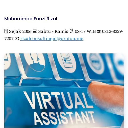
Muhammad Fauzi Rizal
🗓️ Sejak 2006 💻 Sabtu - Kamis ⏰ 08-17 WIB ☎️ 0813-8229-
7207 📧
rizalconsultingid@proton.me