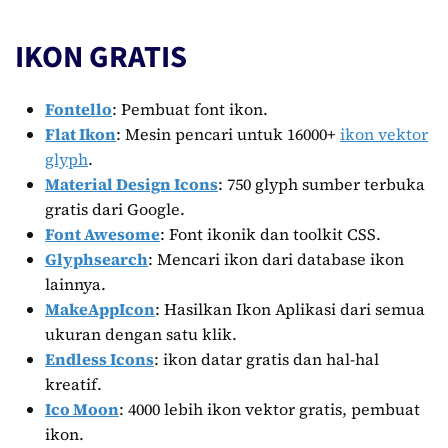
IKON GRATIS
Fontello
: Pembuat font ikon.
Flat Ikon
: Mesin pencari untuk 16000+
ikon vektor
glyph
.
Material Design Icons
: 750 glyph sumber terbuka
gratis dari Google.
Font Awesome
: Font ikonik dan toolkit CSS.
Glyphsearch
: Mencari ikon dari database ikon
lainnya.
MakeAppIcon
: Hasilkan Ikon Aplikasi dari semua
ukuran dengan satu klik.
Endless Icons
: ikon datar gratis dan hal-hal
kreatif.
Ico Moon
: 4000 lebih ikon vektor gratis, pembuat
ikon.