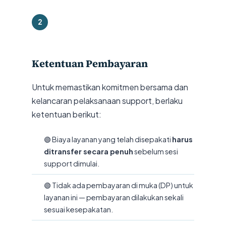
2
Ketentuan Pembayaran
Untuk memastikan komitmen bersama dan
kelancaran pelaksanaan support, berlaku
ketentuan berikut:
🟢 Biaya layanan yang telah disepakati
harus
ditransfer secara penuh
sebelum sesi
support dimulai.
🟢 Tidak ada pembayaran di muka (DP) untuk
layanan ini — pembayaran dilakukan sekali
sesuai kesepakatan.