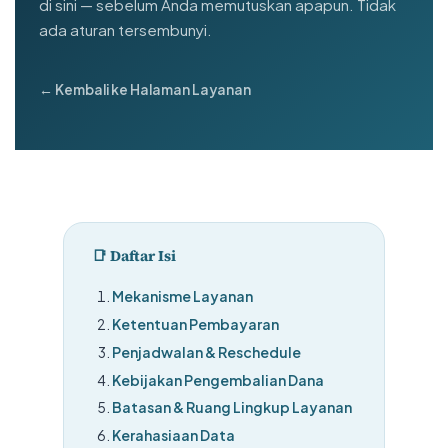
di sini — sebelum Anda memutuskan apapun. Tidak
ada aturan tersembunyi.
← Kembali ke Halaman Layanan
📑 Daftar Isi
Mekanisme Layanan
Ketentuan Pembayaran
Penjadwalan & Reschedule
Kebijakan Pengembalian Dana
Batasan & Ruang Lingkup Layanan
Kerahasiaan Data