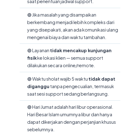
saat penentuan jadwal support.
🟢 Jika masalah yang disampaikan
berkembang menjadi lebih kompleks dari
yang disepakati, akan ada komunikasi ulang
mengenai biaya dan waktu tambahan.
🟢 Layanan
tidak mencakup kunjungan
fisik
ke lokasi klien — semua support
dilakukan secara online/remote.
🟢 Waktu sholat wajib 5 waktu
tidak dapat
diganggu
tanpa pengecualian, termasuk
saat sesi support sedang berlangsung.
🟢 Hari Jumat adalah hari libur operasional.
Hari Besar Islam umumnya libur dan hanya
dapat dikerjakan dengan perjanjian khusus
sebelumnya.