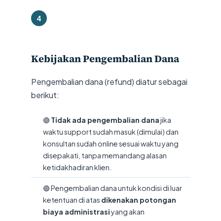
4
Kebijakan Pengembalian Dana
Pengembalian dana (refund) diatur sebagai
berikut:
🟢
Tidak ada pengembalian dana
jika
waktu support sudah masuk (dimulai) dan
konsultan sudah online sesuai waktu yang
disepakati, tanpa memandang alasan
ketidakhadiran klien.
🟢 Pengembalian dana untuk kondisi di luar
ketentuan di atas
dikenakan potongan
biaya administrasi
yang akan