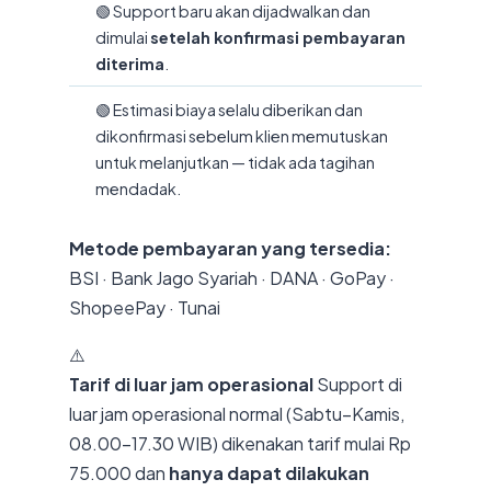
🟢 Support baru akan dijadwalkan dan
dimulai
setelah konfirmasi pembayaran
diterima
.
🟢 Estimasi biaya selalu diberikan dan
dikonfirmasi sebelum klien memutuskan
untuk melanjutkan — tidak ada tagihan
mendadak.
Metode pembayaran yang tersedia:
BSI · Bank Jago Syariah · DANA · GoPay ·
ShopeePay · Tunai
⚠️
Tarif di luar jam operasional
Support di
luar jam operasional normal (Sabtu–Kamis,
08.00–17.30 WIB) dikenakan tarif mulai Rp
75.000 dan
hanya dapat dilakukan