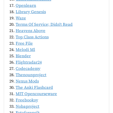
Openlearn
Library Genesis
Waze
Terms Of Service; Didn't Read
Heavens Above
Top Class Actions
Free File
Melodi Ml
Blender
Flightradar24
Codecademy
Thenounproject
Nexus Mods
The Anki Flashcard
MIT Opencourseware
Freebooksy
Nobaproject
Fotoforensik