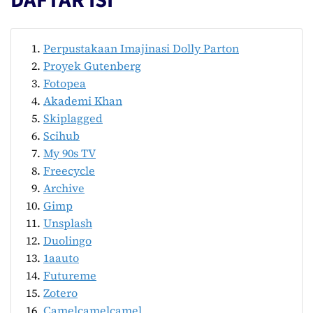
DAFTAR ISI
Perpustakaan Imajinasi Dolly Parton
Proyek Gutenberg
Fotopea
Akademi Khan
Skiplagged
Scihub
My 90s TV
Freecycle
Archive
Gimp
Unsplash
Duolingo
1aauto
Futureme
Zotero
Camelcamelcamel