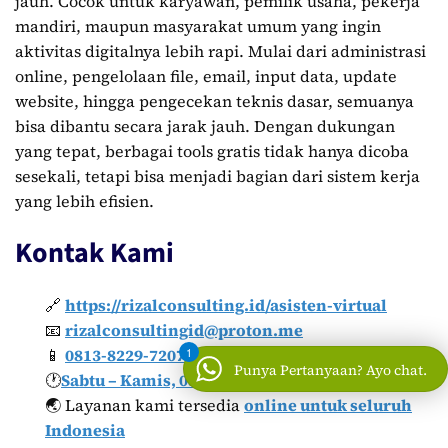
jauh. Cocok untuk karyawan, pemilik usaha, pekerja
mandiri, maupun masyarakat umum yang ingin
aktivitas digitalnya lebih rapi. Mulai dari administrasi
online, pengelolaan file, email, input data, update
website, hingga pengecekan teknis dasar, semuanya
bisa dibantu secara jarak jauh. Dengan dukungan
yang tepat, berbagai tools gratis tidak hanya dicoba
sesekali, tetapi bisa menjadi bagian dari sistem kerja
yang lebih efisien.
Kontak Kami
🔗
https://rizalconsulting.id/asisten-virtual
📧
rizalconsultingid@proton.me
📱
0813-8229-7207
1
Punya Pertanyaan? Ayo chat.
🕐
Sabtu – Kamis, 08.00 – 17.30 WIB
🌏 Layanan kami tersedia
online untuk seluruh
Indonesia