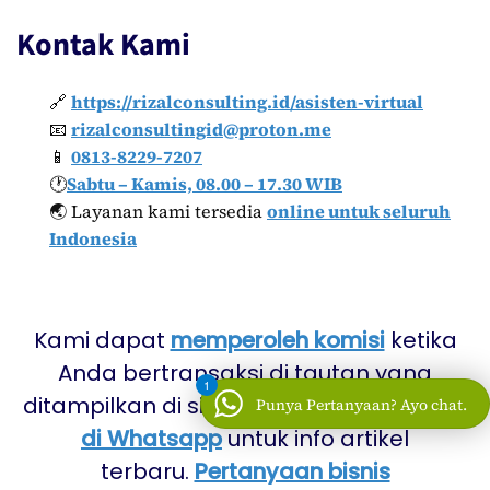
Kontak Kami
🔗
https://rizalconsulting.id/asisten-virtual
📧
rizalconsultingid@proton.me
📱
0813-8229-7207
🕐
Sabtu – Kamis, 08.00 – 17.30 WIB
🌏 Layanan kami tersedia
online untuk seluruh
Indonesia
Kami dapat
memperoleh komisi
ketika
Anda bertransaksi di tautan yang
1
ditampilkan di situs ini. Ikuti
saluran kami
Punya Pertanyaan? Ayo chat.
di Whatsapp
untuk info artikel
terbaru.
Pertanyaan bisnis