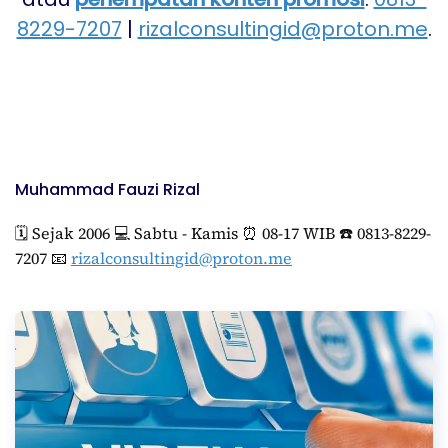
8229-7207
|
rizalconsultingid@proton.me
.
Muhammad Fauzi Rizal
🗓️ Sejak 2006 💻 Sabtu - Kamis ⏰ 08-17 WIB ☎️ 0813-8229-
7207 📧
rizalconsultingid@proton.me