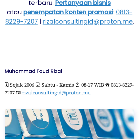
terbaru.
Pertanyaan bisnis
atau
penempatan konten promosi
:
0813-
8229-7207
|
rizalconsultingid@proton.me
.
Muhammad Fauzi Rizal
🗓️ Sejak 2006 💻 Sabtu - Kamis ⏰ 08-17 WIB ☎️ 0813-8229-
7207 📧
rizalconsultingid@proton.me