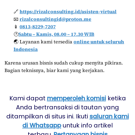
🔗
https://rizalconsulting.id/asisten-virtual
📧
rizalconsultingid@proton.me
📱
0813-8229-7207
🕐
Sabtu – Kamis, 08.00 – 17.30 WIB
🌏 Layanan kami tersedia
online untuk seluruh
Indonesia
Karena urusan bisnis sudah cukup menyita pikiran.
Bagian teknisnya, biar kami yang kerjakan.
Kami dapat
memperoleh komisi
ketika
Anda bertransaksi di tautan yang
ditampilkan di situs ini. Ikuti
saluran kami
di Whatsapp
untuk info artikel
terbaru.
Pertanyaan bisnis