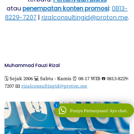
atau
penempatan konten promosi
:
0813-
8229-7207
|
rizalconsultingid@proton.me
.
Muhammad Fauzi Rizal
🗓️ Sejak 2006 💻 Sabtu - Kamis ⏰ 08-17 WIB ☎️ 0813-8229-
7207 📧
rizalconsultingid@proton.me
1
Punya Pertanyaan? Ayo chat.