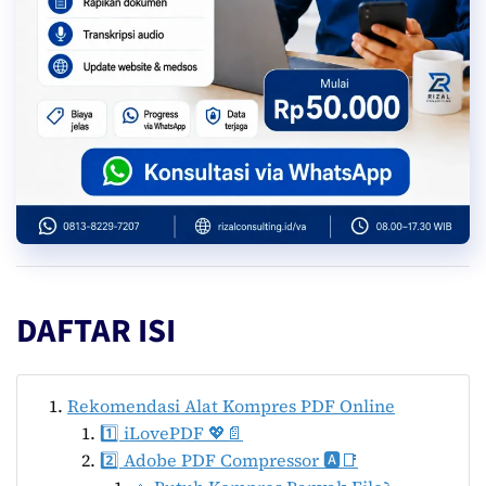
DAFTAR ISI
Rekomendasi Alat Kompres PDF Online
1️⃣ iLovePDF 💖📄
2️⃣ Adobe PDF Compressor 🅰️📑