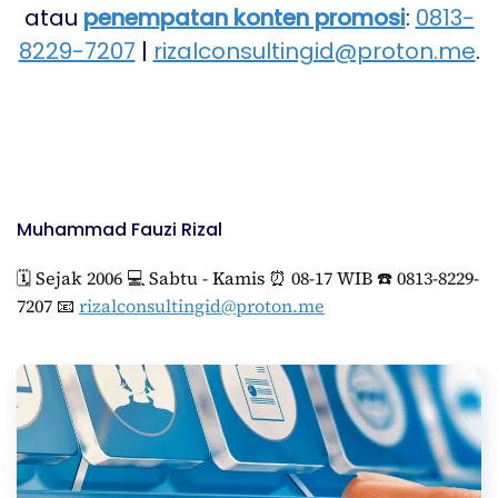
atau
penempatan konten promosi
:
0813-
8229-7207
|
rizalconsultingid@proton.me
.
Muhammad Fauzi Rizal
🗓️ Sejak 2006 💻 Sabtu - Kamis ⏰ 08-17 WIB ☎️ 0813-8229-
7207 📧
rizalconsultingid@proton.me