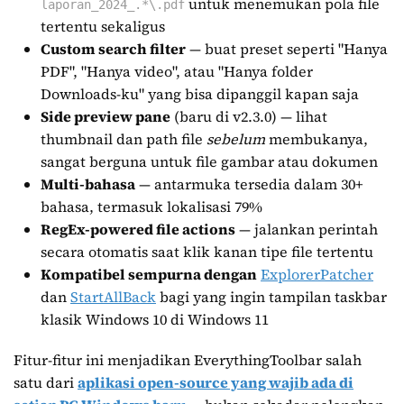
untuk menemukan pola file
laporan_2024_.*\.pdf
tertentu sekaligus
Custom search filter
— buat preset seperti "Hanya
PDF", "Hanya video", atau "Hanya folder
Downloads-ku" yang bisa dipanggil kapan saja
Side preview pane
(baru di v2.3.0) — lihat
thumbnail dan path file
sebelum
membukanya,
sangat berguna untuk file gambar atau dokumen
Multi-bahasa
— antarmuka tersedia dalam 30+
bahasa, termasuk lokalisasi 79%
RegEx-powered file actions
— jalankan perintah
secara otomatis saat klik kanan tipe file tertentu
Kompatibel sempurna dengan
ExplorerPatcher
dan
StartAllBack
bagi yang ingin tampilan taskbar
klasik Windows 10 di Windows 11
Fitur-fitur ini menjadikan EverythingToolbar salah
satu dari
aplikasi open-source yang wajib ada di