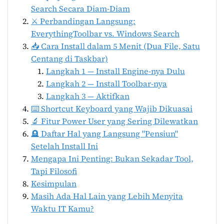
Search Secara Diam-Diam
⚔️ Perbandingan Langsung:
EverythingToolbar vs. Windows Search
📥 Cara Install dalam 5 Menit (Dua File, Satu
Centang di Taskbar)
Langkah 1 — Install Engine-nya Dulu
Langkah 2 — Install Toolbar-nya
Langkah 3 — Aktifkan
⌨️ Shortcut Keyboard yang Wajib Dikuasai
🔬 Fitur Power User yang Sering Dilewatkan
🪦 Daftar Hal yang Langsung "Pensiun"
Setelah Install Ini
Mengapa Ini Penting: Bukan Sekadar Tool,
Tapi Filosofi
Kesimpulan
Masih Ada Hal Lain yang Lebih Menyita
Waktu IT Kamu?