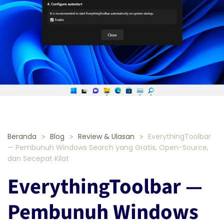
Beranda
Blog
Review & Ulasan
EverythingToolbar
— Pembunuh Windows Search yang Gratis, Open-Source,
dan Secepat Kilat
EverythingToolbar —
Pembunuh Windows