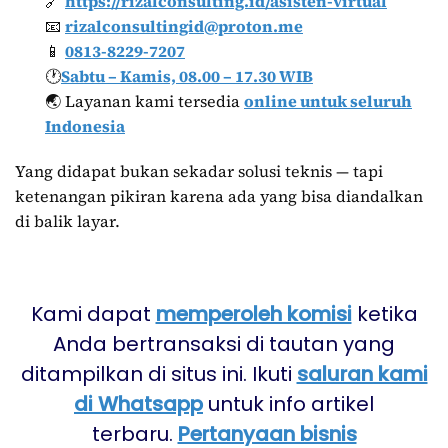
🔗
https://rizalconsulting.id/asisten-virtual
📧
rizalconsultingid@proton.me
📱
0813-8229-7207
🕐
Sabtu – Kamis, 08.00 – 17.30 WIB
🌏 Layanan kami tersedia
online untuk seluruh
Indonesia
Yang didapat bukan sekadar solusi teknis — tapi
ketenangan pikiran karena ada yang bisa diandalkan
di balik layar.
Kami dapat
memperoleh komisi
ketika
Anda bertransaksi di tautan yang
ditampilkan di situs ini. Ikuti
saluran kami
di Whatsapp
untuk info artikel
terbaru.
Pertanyaan bisnis