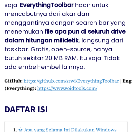
saja.
EverythingToolbar
hadir untuk
mencabutnya dari akar dan
menggantinya dengan search bar yang
menemukan
file apa pun di seluruh drive
dalam hitungan milidetik
, langsung dari
taskbar. Gratis, open-source, hanya
butuh sekitar 20 MB RAM. Itu saja. Tidak
ada embel-embel lainnya.
GitHub:
https://github.com/srwi/EverythingToolbar
|
Eng
(Everything):
https://www.voidtools.com/
DAFTAR ISI
💀 Apa yang Selama Ini Dilakukan Windows