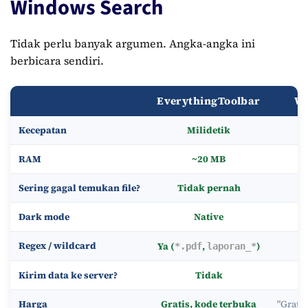
Windows Search
Tidak perlu banyak argumen. Angka-angka ini
berbicara sendiri.
EverythingToolbar
Wi
Kecepatan
Milidetik
RAM
~20 MB
Sering gagal temukan file?
Tidak pernah
Dark mode
Native
"
Regex / wildcard
Ya (
,
)
*.pdf
laporan_*
Kirim data ke server?
Tidak
Harga
Gratis, kode terbuka
"Grati