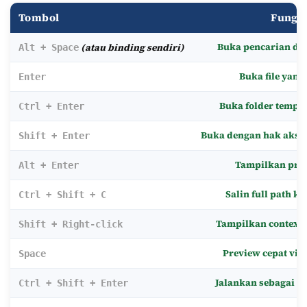
Tombol
Fungsi
Buka pencarian dar
(atau binding sendiri)
Alt + Space
Buka file yang 
Enter
Buka
folder
tempat 
Ctrl + Enter
Buka dengan hak akses
Shift + Enter
Tampilkan prope
Alt + Enter
Salin full path ke
Ctrl + Shift + C
Tampilkan context 
Shift + Right-click
Preview cepat via
Space
Jalankan sebagai a
Ctrl + Shift + Enter