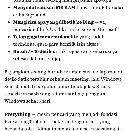
padahal tidak sedang mengerjakan apa-apa
Menyedot ratusan MB RAM
hanya untuk berjalan
di background
Mengirim apa yang diketik ke Bing
— ya,
pencarian file
lokal
dikirim ke server Microsoft
Tetap gagal menemukan file
yang sudah
terindeks, gara-gara konflik izin akses
Butuh 5–30 detik
untuk tugas yang seharusnya
selesai dalam sekejap
Bayangkan sedang buru-buru mencari file laporan di
detik-detik terakhir sebelum meeting, lalu Windows
Search malah berputar-putar tidak jelas. Situasi
seperti ini pasti sangat familiar bagi pengguna
Windows sehari-hari.
Everything
— mesin pencari yang menjadi fondasi
EverythingToolbar — bekerja dengan cara yang
berbeda total. Alih-alih melakukan scan berulang, ia