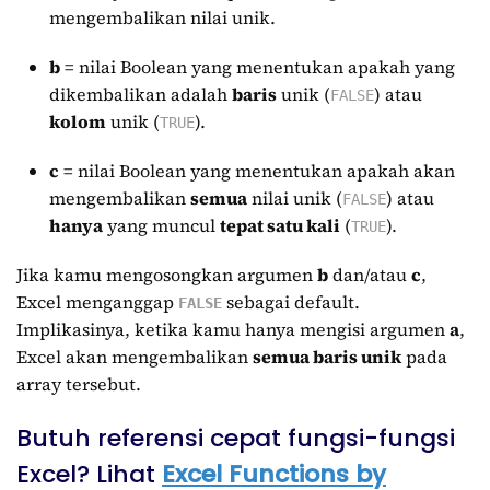
mengembalikan nilai unik.
b
= nilai Boolean yang menentukan apakah yang
dikembalikan adalah
baris
unik (
) atau
FALSE
kolom
unik (
).
TRUE
c
= nilai Boolean yang menentukan apakah akan
mengembalikan
semua
nilai unik (
) atau
FALSE
hanya
yang muncul
tepat satu kali
(
).
TRUE
Jika kamu mengosongkan argumen
b
dan/atau
c
,
Excel menganggap
sebagai default.
FALSE
Implikasinya, ketika kamu hanya mengisi argumen
a
,
Excel akan mengembalikan
semua baris unik
pada
array tersebut.
Butuh referensi cepat fungsi-fungsi
Excel? Lihat
Excel Functions by