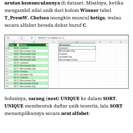
urutan kemunculannya
di dataset. Misalnya, ketika
mengambil nilai unik dari kolom
Winner
tabel
T_PremW
,
Chelsea
mungkin muncul
ketiga
, walau
secara alfabet berada dekat huruf
C
.
Solusinya,
sarang
(
nest
)
UNIQUE
ke dalam
SORT
.
UNIQUE
membentuk daftar unik teoretis, lalu
SORT
menampilkannya secara
urut alfabet
: