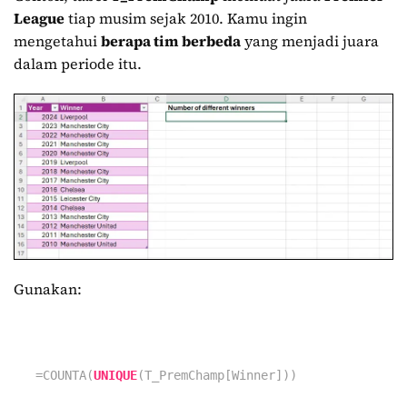
League
tiap musim sejak 2010. Kamu ingin
mengetahui
berapa tim berbeda
yang menjadi juara
dalam periode itu.
Gunakan:
=
COUNTA(
UNIQUE
(T_PremChamp[Winner]))