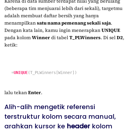
Karena di data sumber terdapat nilai yang berulang
(beberapa tim menjuarai lebih dari sekali), targetmu
adalah membuat daftar bersih yang hanya
menampilkan
satu nama pemenang sekali saja
.
Dengan kata lain, kamu ingin menerapkan
UNIQUE
pada kolom
Winner
di tabel
T_PLWinners
. Di sel
D2
,
ketik:
=
UNIQUE
(T_PLWinners[Winner])
lalu tekan
Enter
.
Alih-alih mengetik referensi
terstruktur kolom secara manual,
arahkan kursor ke
header
kolom