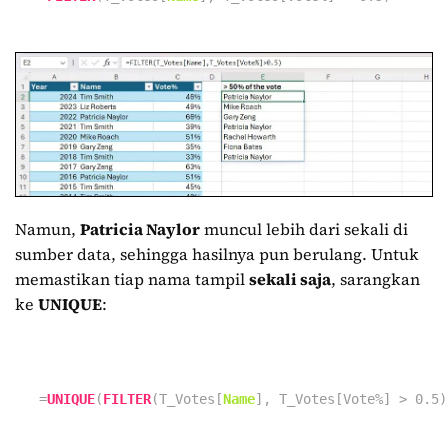
Namun,
Patricia Naylor
muncul lebih dari sekali di
sumber data, sehingga hasilnya pun berulang. Untuk
memastikan tiap nama tampil
sekali saja
, sarangkan
ke
UNIQUE
:
=
UNIQUE
(
FILTER
(T_Votes[
Name
], T_Votes[Vote%] >
0.5
)