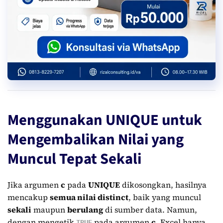
Menggunakan UNIQUE untuk
Mengembalikan Nilai yang
Muncul Tepat Sekali
Jika argumen
c
pada
UNIQUE
dikosongkan, hasilnya
mencakup
semua nilai distinct
, baik yang muncul
sekali
maupun
berulang
di sumber data. Namun,
dengan mengetik
pada argumen
c
, Excel hanya
TRUE