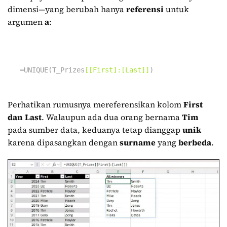
dimensi—yang berubah hanya
referensi
untuk
argumen
a
:
=UNIQUE(T_Prizes
[[First]:[Last]]
)
Perhatikan rumusnya mereferensikan kolom
First
dan
Last
. Walaupun ada dua orang bernama
Tim
pada sumber data, keduanya tetap dianggap
unik
karena dipasangkan dengan
surname
yang
berbeda
.