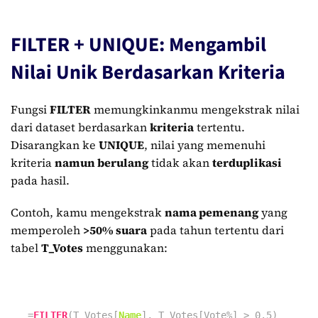
FILTER + UNIQUE: Mengambil
Nilai Unik Berdasarkan Kriteria
Fungsi
FILTER
memungkinkanmu mengekstrak nilai
dari dataset berdasarkan
kriteria
tertentu.
Disarangkan ke
UNIQUE
, nilai yang memenuhi
kriteria
namun berulang
tidak akan
terduplikasi
pada hasil.
Contoh, kamu mengekstrak
nama pemenang
yang
memperoleh
>50% suara
pada tahun tertentu dari
tabel
T_Votes
menggunakan:
=
FILTER
(T_Votes[
Name
], T_Votes[Vote%] >
0.5
)