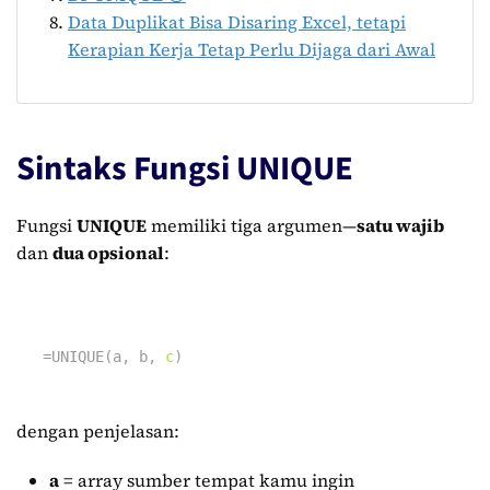
Data Duplikat Bisa Disaring Excel, tetapi
Kerapian Kerja Tetap Perlu Dijaga dari Awal
Sintaks Fungsi UNIQUE
Fungsi
UNIQUE
memiliki tiga argumen—
satu wajib
dan
dua opsional
:
=
UNIQUE
(
a
,
b
,
c
)
dengan penjelasan:
a
= array sumber tempat kamu ingin