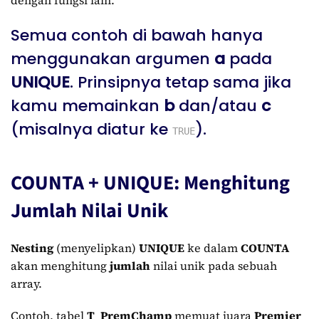
dengan fungsi lain.
Semua contoh di bawah hanya
menggunakan argumen
a
pada
UNIQUE
. Prinsipnya tetap sama jika
kamu memainkan
b
dan/atau
c
(misalnya diatur ke
).
TRUE
COUNTA + UNIQUE: Menghitung
Jumlah Nilai Unik
Nesting
(menyelipkan)
UNIQUE
ke dalam
COUNTA
akan menghitung
jumlah
nilai unik pada sebuah
array.
Contoh, tabel
T_PremChamp
memuat juara
Premier