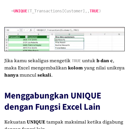
=
UNIQUE
(T_Transactions[Customer],,
TRUE
)
Jika kamu sekaligus mengetik
untuk
b
dan
c
,
TRUE
maka Excel mengembalikan
kolom
yang nilai uniknya
hanya
muncul
sekali
.
Menggabungkan UNIQUE
dengan Fungsi Excel Lain
Kekuatan
UNIQUE
tampak maksimal ketika digabung