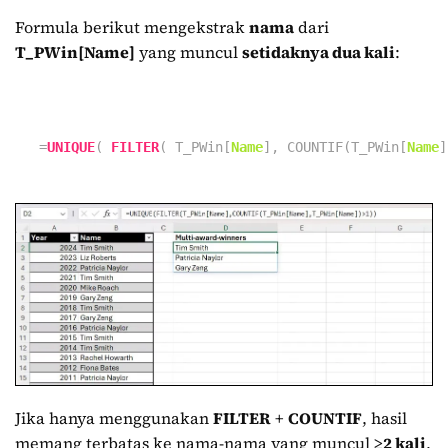
Formula berikut mengekstrak
nama
dari
T_PWin[Name]
yang muncul
setidaknya dua kali
:
=
UNIQUE
(
FILTER
( T_PWin[
Name
], COUNTIF(T_PWin[
Name
]
Jika hanya menggunakan
FILTER
+
COUNTIF
, hasil
memang terbatas ke nama-nama yang muncul
≥2 kali
,