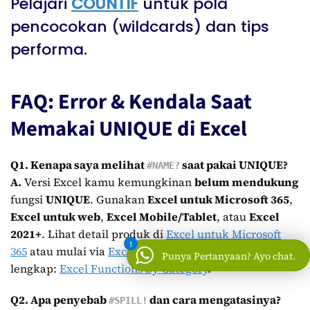
Pelajari
COUNTIF
untuk pola
pencocokan (wildcards) dan tips
performa.
FAQ: Error & Kendala Saat
Memakai UNIQUE di Excel
Q1. Kenapa saya melihat
saat pakai UNIQUE?
#NAME?
A.
Versi Excel kamu kemungkinan
belum mendukung
fungsi
UNIQUE
. Gunakan
Excel untuk Microsoft 365
,
Excel untuk web
,
Excel Mobile/Tablet
, atau
Excel
2021+
. Lihat detail produk di
Excel untuk Microsoft
1
365
atau mulai via
Excel untuk web
. Referensi fungsi
Punya Pertanyaan? Ayo chat.
lengkap:
Excel Functions by Category
.
Q2. Apa penyebab
dan cara mengatasinya?
#SPILL!