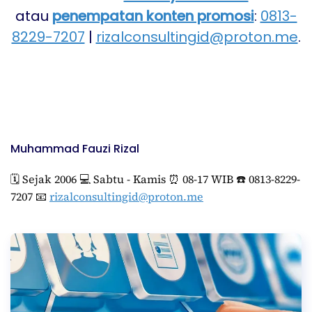
atau
penempatan konten promosi
:
0813-
8229-7207
|
rizalconsultingid@proton.me
.
Muhammad Fauzi Rizal
🗓️ Sejak 2006 💻 Sabtu - Kamis ⏰ 08-17 WIB ☎️ 0813-8229-
7207 📧
rizalconsultingid@proton.me