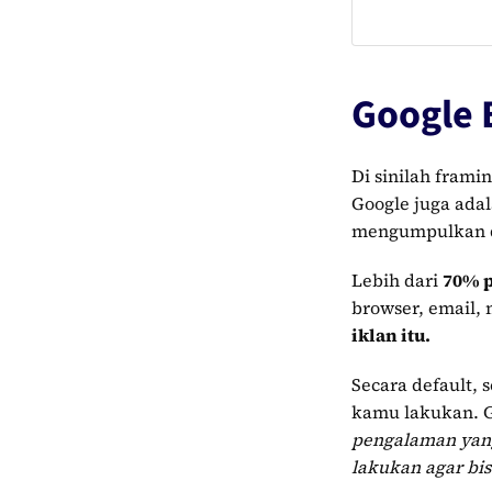
Google 
Di sinilah fram
Google juga ada
mengumpulkan da
Lebih dari
70% 
browser, email,
iklan itu.
Secara default,
kamu lakukan. G
pengalaman yang
lakukan agar bi