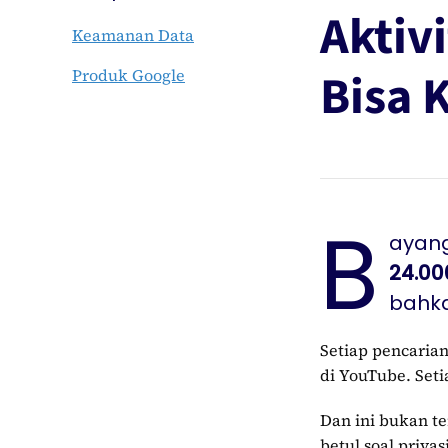
Aktiv
Keamanan Data
Bisa 
Produk Google
B
ayang
24.00
bahka
Setiap pencarian
di YouTube. Set
Dan ini bukan te
betul soal priva