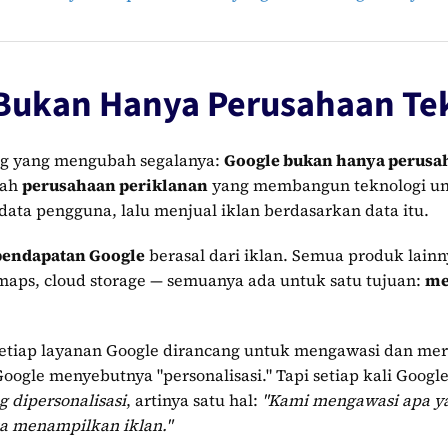
Bukan Hanya Perusahaan Te
ing yang mengubah segalanya:
Google bukan hanya perusah
lah
perusahaan periklanan
yang membangun teknologi u
ta pengguna, lalu menjual iklan berdasarkan data itu.
pendapatan Google
berasal dari iklan. Semua produk lainn
 maps, cloud storage — semuanya ada untuk satu tujuan:
me
 setiap layanan Google dirancang untuk mengawasi dan m
oogle menyebutnya "personalisasi." Tapi setiap kali Goo
 dipersonalisasi
, artinya satu hal:
"Kami mengawasi apa 
sa menampilkan iklan."