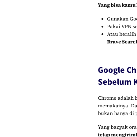
Yang bisa kamu 
Gunakan Goo
Pakai VPN s
Atau beralih
Brave Searc
Google Ch
Sebelum 
Chrome adalah b
memakainya. Dan
bukan hanya di p
Yang banyak ora
tetap mengirimk