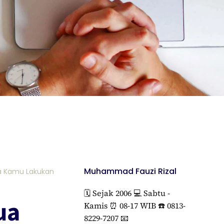
Muhammad Fauzi Rizal
a Kamu Lakukan
🗓️ Sejak 2006 💻 Sabtu -
ua
Kamis ⏰ 08-17 WIB ☎️ 0813-
8229-7207 📧