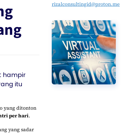
ng
rizalconsultingid@proton.me
ang
t hampir
ang itu
eo yang ditonton
ntri per hari
.
ang yang sadar