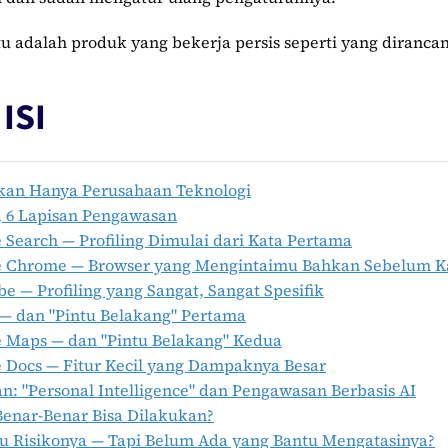
tu adalah produk yang bekerja persis seperti yang diranca
ISI
kan Hanya Perusahaan Teknologi
, 6 Lapisan Pengawasan
 Search — Profiling Dimulai dari Kata Pertama
e Chrome — Browser yang Mengintaimu Bahkan Sebelum 
e — Profiling yang Sangat, Sangat Spesifik
— dan "Pintu Belakang" Pertama
 Maps — dan "Pintu Belakang" Kedua
 Docs — Fitur Kecil yang Dampaknya Besar
: "Personal Intelligence" dan Pengawasan Berbasis AI
Benar-Benar Bisa Dilakukan?
u Risikonya — Tapi Belum Ada yang Bantu Mengatasinya?