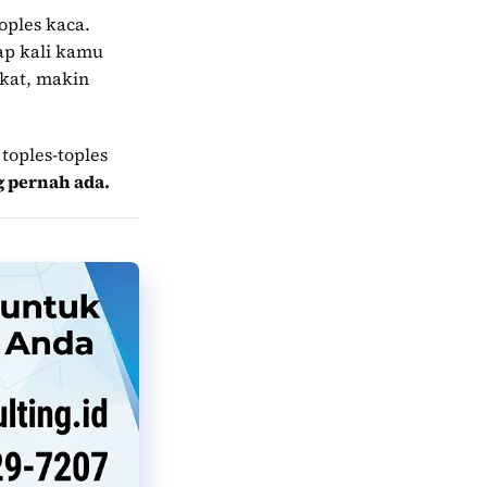
ples kaca.
iap kali kamu
kat, makin
toples-toples
g pernah ada.