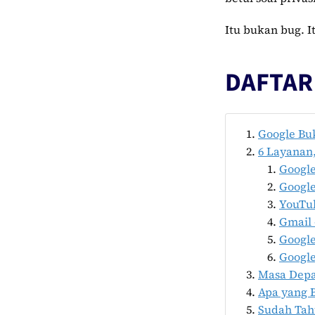
Itu bukan bug. I
DAFTAR 
Google Bu
6 Layanan
Google
Googl
YouTub
Gmail 
Google
Google
Masa Depan
Apa yang 
Sudah Tah