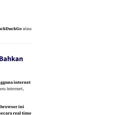
uckDuckGo
atau
 Bahkan
ngguna internet
ru internet,
 browser ini
secara real time