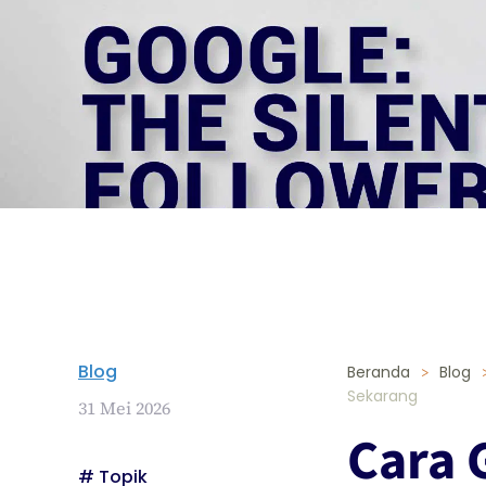
Blog
Beranda
Blog
Sekarang
31 Mei 2026
Cara 
# Topik