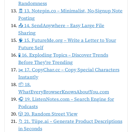
Randomness
🧾 13. Notepin.co – Minimalist, No-Signup Note
Posting
📤 14. SendAnywhere – Easy Large File
Sharing
🧠 15. FutureMe.org – Write a Letter to Your
Future Self
🧪 16. Exploding Topics – Discover Trends
Before They're Trending
✂️ 17. CopyChar.cc – Copy Special Characters
Instantly
📦 18.
WhatEveryBrowserKnowsAboutYou.com
🎧 19. ListenNotes.com – Search Engine for
Podcasts
🎲 20. Random Street View
📁 21. Tiipe.ai – Generate Product Descriptions
in Seconds