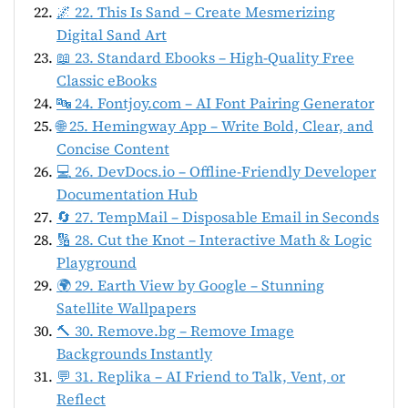
🌌 22. This Is Sand – Create Mesmerizing
Digital Sand Art
📖 23. Standard Ebooks – High-Quality Free
Classic eBooks
🔤 24. Fontjoy.com – AI Font Pairing Generator
🌐 25. Hemingway App – Write Bold, Clear, and
Concise Content
💻 26. DevDocs.io – Offline-Friendly Developer
Documentation Hub
🔄 27. TempMail – Disposable Email in Seconds
🔢 28. Cut the Knot – Interactive Math & Logic
Playground
🌍 29. Earth View by Google – Stunning
Satellite Wallpapers
🔨 30. Remove.bg – Remove Image
Backgrounds Instantly
💬 31. Replika – AI Friend to Talk, Vent, or
Reflect