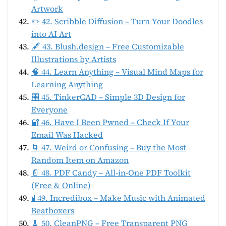
Artwork
✏️ 42. Scribble Diffusion – Turn Your Doodles
into AI Art
🖋️ 43. Blush.design – Free Customizable
Illustrations by Artists
🧠 44. Learn Anything – Visual Mind Maps for
Learning Anything
🎛️ 45. TinkerCAD – Simple 3D Design for
Everyone
🔐 46. Have I Been Pwned – Check If Your
Email Was Hacked
🌀 47. Weird or Confusing – Buy the Most
Random Item on Amazon
📄 48. PDF Candy – All-in-One PDF Toolkit
(Free & Online)
🧪 49. Incredibox – Make Music with Animated
Beatboxers
🧹 50. CleanPNG – Free Transparent PNG