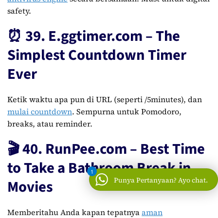
safety.
⏰ 39. E.ggtimer.com – The
Simplest Countdown Timer
Ever
Ketik waktu apa pun di URL (seperti /5minutes), dan
mulai countdown
. Sempurna untuk Pomodoro,
breaks, atau reminder.
🎬 40. RunPee.com – Best Time
to Take a Bathroom Break in
1
Punya Pertanyaan? Ayo chat.
Movies
Memberitahu Anda kapan tepatnya
aman