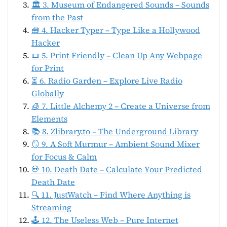
🏛️ 3. Museum of Endangered Sounds – Sounds
from the Past
🧰 4. Hacker Typer – Type Like a Hollywood
Hacker
📜 5. Print Friendly – Clean Up Any Webpage
for Print
⏳ 6. Radio Garden – Explore Live Radio
Globally
🧊 7. Little Alchemy 2 – Create a Universe from
Elements
📚 8. Zlibrary.to – The Underground Library
🪞 9. A Soft Murmur – Ambient Sound Mixer
for Focus & Calm
💀 10. Death Date – Calculate Your Predicted
Death Date
🔍 11. JustWatch – Find Where Anything is
Streaming
🕹️ 12. The Useless Web – Pure Internet