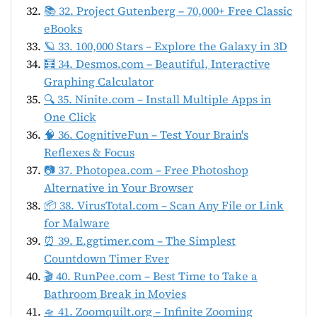
📚 32. Project Gutenberg – 70,000+ Free Classic
eBooks
🪐 33. 100,000 Stars – Explore the Galaxy in 3D
🧮 34. Desmos.com – Beautiful, Interactive
Graphing Calculator
🔍 35. Ninite.com – Install Multiple Apps in
One Click
🧠 36. CognitiveFun – Test Your Brain's
Reflexes & Focus
📷 37. Photopea.com – Free Photoshop
Alternative in Your Browser
📦 38. VirusTotal.com – Scan Any File or Link
for Malware
⏰ 39. E.ggtimer.com – The Simplest
Countdown Timer Ever
🎬 40. RunPee.com – Best Time to Take a
Bathroom Break in Movies
🛸 41. Zoomquilt.org – Infinite Zooming