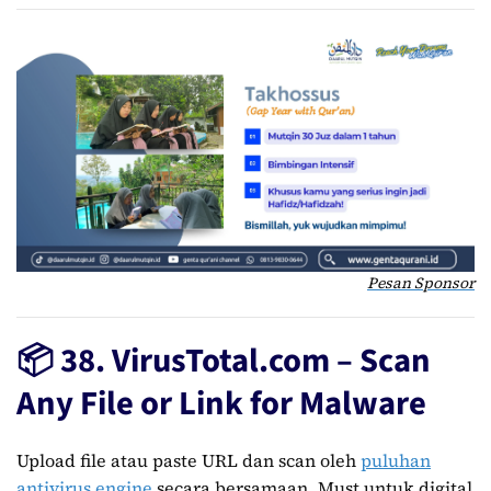
Pesan Sponsor
📦 38. VirusTotal.com – Scan
Any File or Link for Malware
Upload file atau paste URL dan scan oleh
puluhan
antivirus engine
secara bersamaan. Must untuk digital