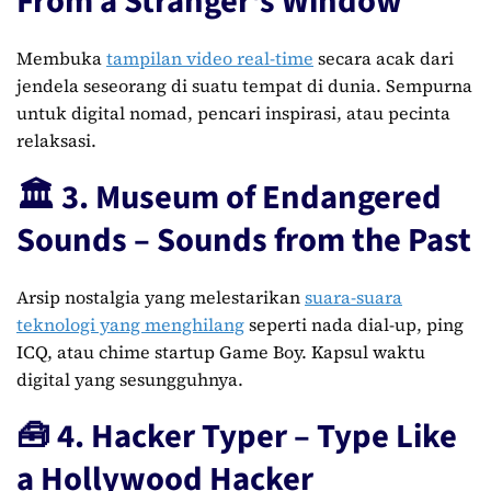
From a Stranger's Window
Membuka
tampilan video real-time
secara acak dari
jendela seseorang di suatu tempat di dunia. Sempurna
untuk digital nomad, pencari inspirasi, atau pecinta
relaksasi.
🏛️ 3. Museum of Endangered
Sounds – Sounds from the Past
Arsip nostalgia yang melestarikan
suara-suara
teknologi yang menghilang
seperti nada dial-up, ping
ICQ, atau chime startup Game Boy. Kapsul waktu
digital yang sesungguhnya.
🧰 4. Hacker Typer – Type Like
a Hollywood Hacker