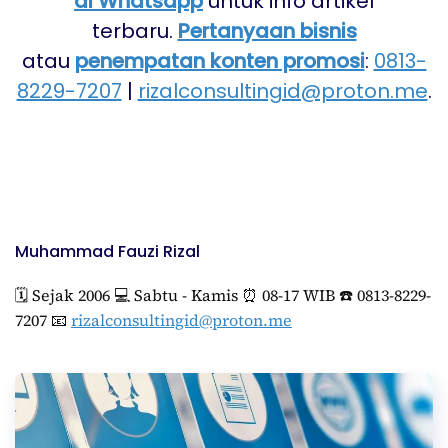
di Whatsapp
untuk info artikel
terbaru.
Pertanyaan bisnis
atau
penempatan konten promosi
:
0813-
8229-7207
|
rizalconsultingid@proton.me
.
Muhammad Fauzi Rizal
🗓️ Sejak 2006 💻 Sabtu - Kamis ⏰ 08-17 WIB ☎️ 0813-8229-
7207 📧
rizalconsultingid@proton.me