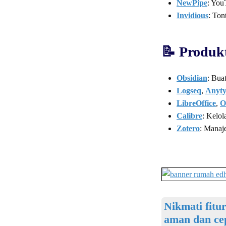
NewPipe
: You
Invidious
: Ton
📝 Produkt
Obsidian
: Bua
Logseq
,
Anyt
LibreOffice
,
O
Calibre
: Kelo
Zotero
: Manaje
Nikmati fitu
aman dan cep