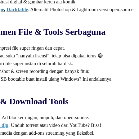
strasi digital & gambar keren ala komik.
pe
,
Darktable
: Alternatif Photoshop & Lightroom versi open-source.
emen File & Tools Serbaguna
mpresi file super ringan dan cepat.
au suka “nanyain lisensi”, tetap bisa dipakai terus 😂
ari file super instan di seluruh hardisk.
nshot & screen recording dengan banyak fitur.
USB bootable buat install ulang Windows? Ini andalannya.
t & Download Tools
: Ad blocker ringan, ampuh, dan open-source.
t-dlp
: Unduh torrent atau video dari YouTube? Bisa!
t media dengan add-ons streaming yang fleksibel.