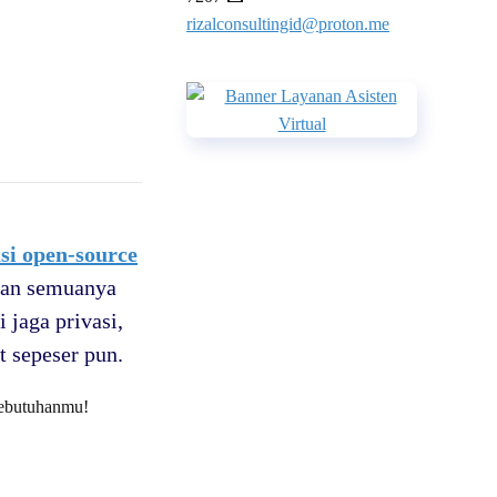
rizalconsultingid@proton.me
asi open-source
dan semuanya
 jaga privasi,
t sepeser pun.
 kebutuhanmu!