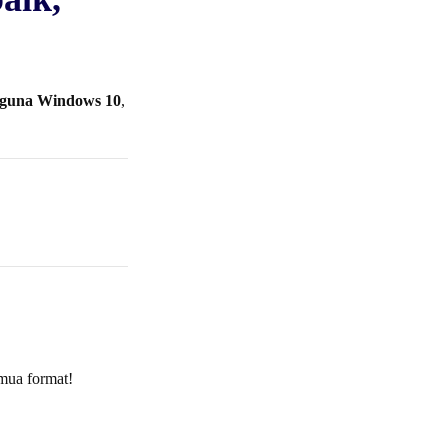
gguna Windows 10
,
emua format!