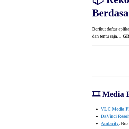
Berdasa
Berikut daftar apli
dan tentu saja…
GR
🎞️ Media 
VLC Media Pl
DaVinci Resol
Audacity
: Bua