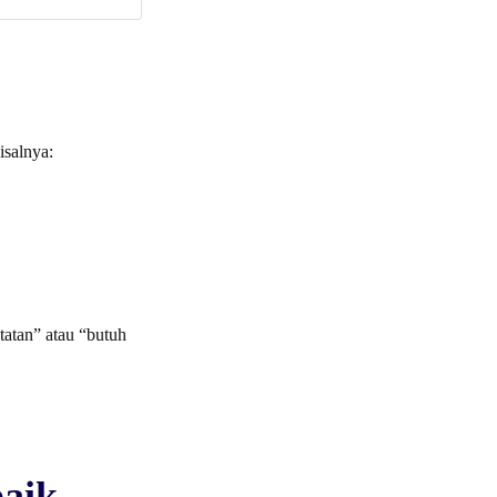
isalnya:
tatan” atau “butuh
aik,