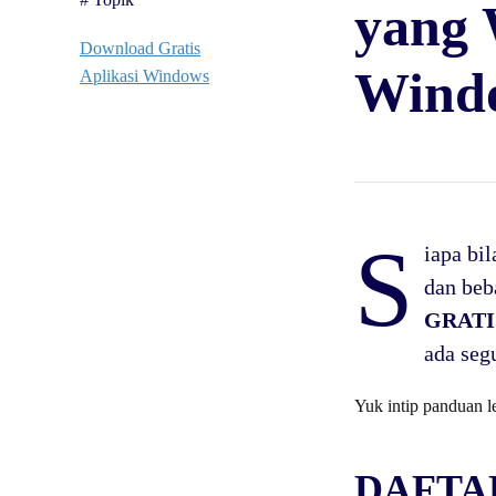
yang 
Download Gratis
Windo
Aplikasi Windows
S
iapa bi
dan beb
GRATI
ada seg
Yuk intip panduan l
DAFTAR