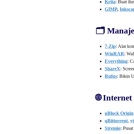
Krita
: Buat ilu
GIMP
,
Inksca
🗂️ Manaj
7-Zip
: Alat ko
WinRAR
: Wal
Everything
: C
ShareX
: Scree
Rufus
: Bikin 
🌐 Interne
uBlock Origin
qBittorrent
,
y
Stremio
: Pusa