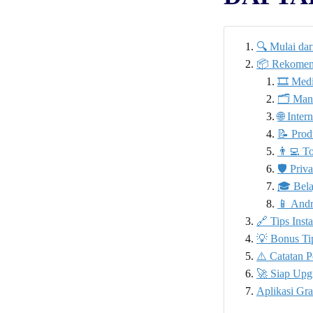
🔍 Mulai da
📦 Rekomenda
🎞️ Med
🗂️ Man
🌐 Inte
📝 Prod
👨‍💻 T
🛡️ Priv
🎓 Bela
📱 Andr
🔗 Tips Inst
💡 Bonus Ti
⚠️ Catatan 
🚀 Siap Upg
Aplikasi Gra