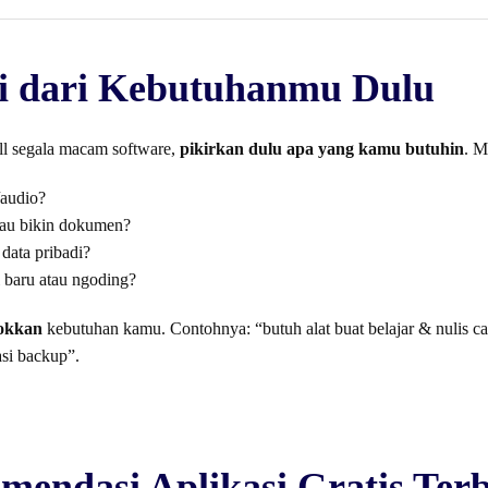
i dari Kebutuhanmu Dulu
ll segala macam software,
pikirkan dulu apa yang kamu butuhin
. M
/audio?
atau bikin dokumen?
data pribadi?
l baru atau ngoding?
okkan
kebutuhan kamu. Contohnya: “butuh alat buat belajar & nulis ca
asi backup”.
mendasi Aplikasi Gratis Terb