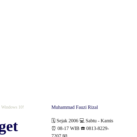
Muhammad Fauzi Rizal
i Windows 10!
get
🗓️ Sejak 2006 💻 Sabtu - Kamis
⏰ 08-17 WIB ☎️ 0813-8229-
7207 📧