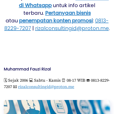
di Whatsapp
untuk info artikel
terbaru.
Pertanyaan bisnis
atau
penempatan konten promosi
:
0813-
8229-7207
|
rizalconsultingid@proton.me
.
Muhammad Fauzi Rizal
🗓️ Sejak 2006 💻 Sabtu - Kamis ⏰ 08-17 WIB ☎️ 0813-8229-
7207 📧
rizalconsultingid@proton.me