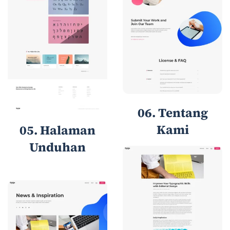
06. Tentang
Kami
05. Halaman
Unduhan