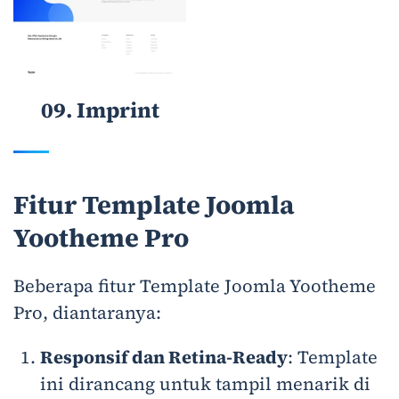
09. Imprint
Fitur Template Joomla
Yootheme Pro
Beberapa fitur Template Joomla Yootheme
Pro, diantaranya:
Responsif dan Retina-Ready
: Template
ini dirancang untuk tampil menarik di