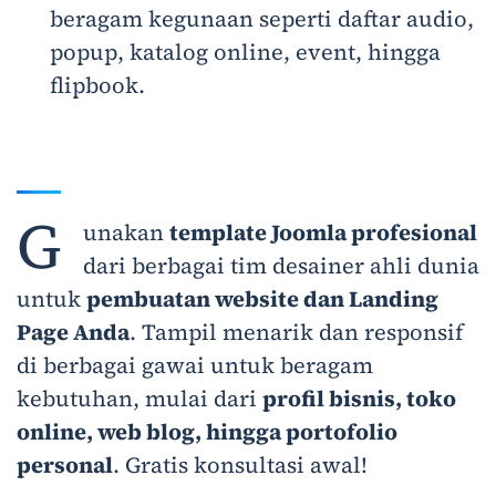
beragam kegunaan seperti daftar audio,
popup, katalog online, event, hingga
flipbook.
G
unakan
template Joomla profesional
dari berbagai tim desainer ahli dunia
untuk
pembuatan website dan Landing
Page Anda
. Tampil menarik dan responsif
di berbagai gawai untuk beragam
kebutuhan, mulai dari
profil bisnis, toko
online, web blog, hingga portofolio
personal
. Gratis konsultasi awal!