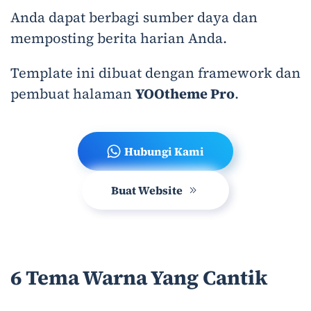
Anda dapat berbagi sumber daya dan
memposting berita harian Anda.
Template ini dibuat dengan framework dan
pembuat halaman
YOOtheme Pro
.
Hubungi Kami
Buat Website
6 Tema Warna Yang Cantik