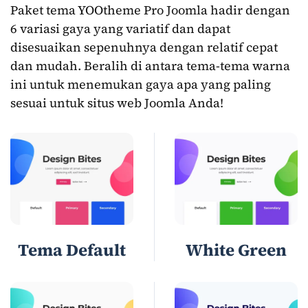
Paket tema YOOtheme Pro Joomla hadir dengan
6 variasi gaya yang variatif dan dapat
disesuaikan sepenuhnya dengan relatif cepat
dan mudah. Beralih di antara tema-tema warna
ini untuk menemukan gaya apa yang paling
sesuai untuk situs web Joomla Anda!
Tema Default
White Green