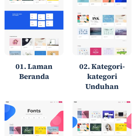
01. Laman
02. Kategori-
Beranda
kategori
Unduhan