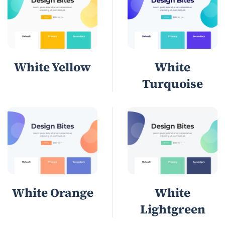
White Yellow
White
Turquoise
White Orange
White
Lightgreen