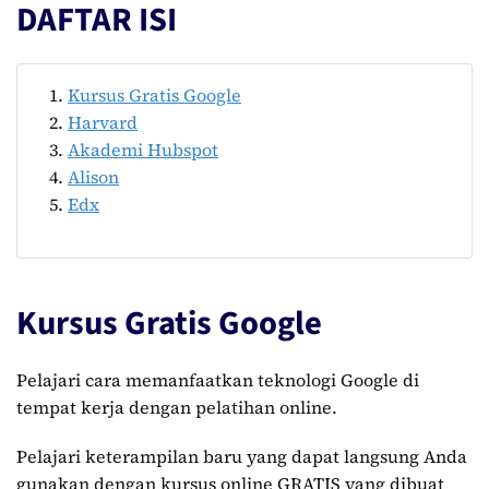
DAFTAR ISI
Kursus Gratis Google
Harvard
Akademi Hubspot
Alison
Edx
Kursus Gratis Google
Pelajari cara memanfaatkan teknologi Google di
tempat kerja dengan pelatihan online.
Pelajari keterampilan baru yang dapat langsung Anda
gunakan dengan kursus online GRATIS yang dibuat