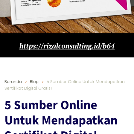
Beranda
Blog
5 Sumber Online Untuk Mendapatkan
Sertifikat Digital Gratis!
5 Sumber Online
Untuk Mendapatkan