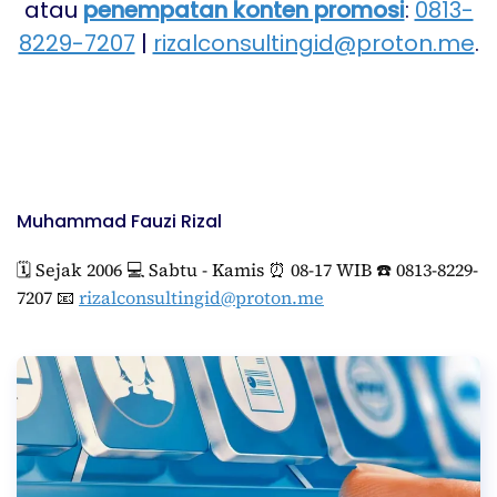
atau
penempatan konten promosi
:
0813-
8229-7207
|
rizalconsultingid@proton.me
.
Muhammad Fauzi Rizal
🗓️ Sejak 2006 💻 Sabtu - Kamis ⏰ 08-17 WIB ☎️ 0813-8229-
7207 📧
rizalconsultingid@proton.me