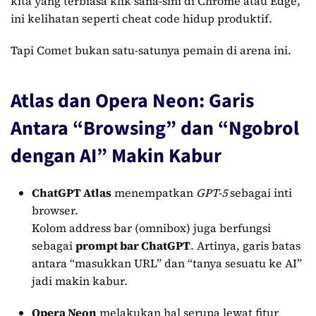
kita yang terbiasa klik sana-sini di Chrome atau Edge,
ini kelihatan seperti cheat code hidup produktif.
Tapi Comet bukan satu-satunya pemain di arena ini.
Atlas dan Opera Neon: Garis
Antara “Browsing” dan “Ngobrol
dengan AI” Makin Kabur
ChatGPT Atlas
menempatkan
GPT-5
sebagai inti
browser.
Kolom address bar (omnibox) juga berfungsi
sebagai
prompt bar ChatGPT
. Artinya, garis batas
antara “masukkan URL” dan “tanya sesuatu ke AI”
jadi makin kabur.
Opera Neon
melakukan hal serupa lewat fitur