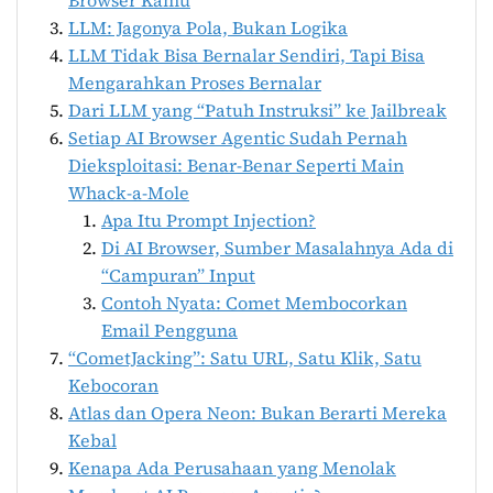
Browser Kamu
LLM: Jagonya Pola, Bukan Logika
LLM Tidak Bisa Bernalar Sendiri, Tapi Bisa
Mengarahkan Proses Bernalar
Dari LLM yang “Patuh Instruksi” ke Jailbreak
Setiap AI Browser Agentic Sudah Pernah
Dieksploitasi: Benar-Benar Seperti Main
Whack-a-Mole
Apa Itu Prompt Injection?
Di AI Browser, Sumber Masalahnya Ada di
“Campuran” Input
Contoh Nyata: Comet Membocorkan
Email Pengguna
“CometJacking”: Satu URL, Satu Klik, Satu
Kebocoran
Atlas dan Opera Neon: Bukan Berarti Mereka
Kebal
Kenapa Ada Perusahaan yang Menolak