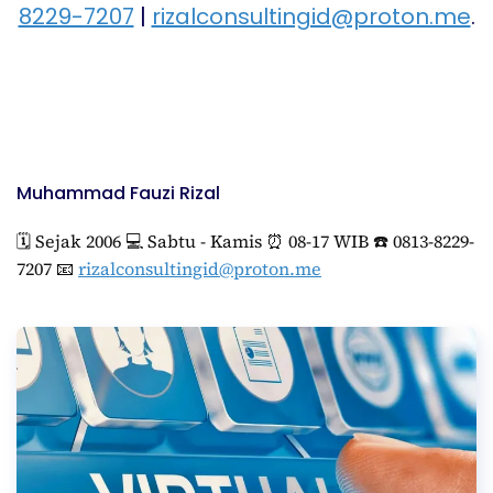
8229-7207
|
rizalconsultingid@proton.me
.
Muhammad Fauzi Rizal
🗓️ Sejak 2006 💻 Sabtu - Kamis ⏰ 08-17 WIB ☎️ 0813-8229-
7207 📧
rizalconsultingid@proton.me