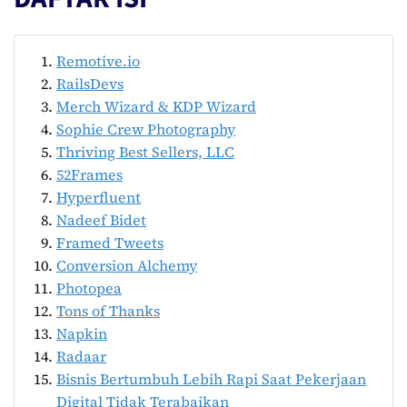
Remotive.io
RailsDevs
Merch Wizard & KDP Wizard
Sophie Crew Photography
Thriving Best Sellers, LLC
52Frames
Hyperfluent
Nadeef Bidet
Framed Tweets
Conversion Alchemy
Photopea
Tons of Thanks
Napkin
Radaar
Bisnis Bertumbuh Lebih Rapi Saat Pekerjaan
Digital Tidak Terabaikan