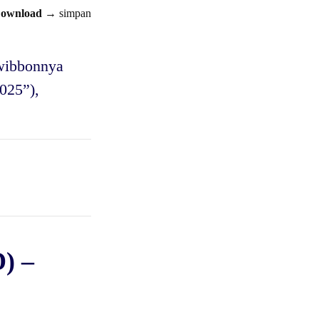
ownload
→ simpan
twibbonnya
2025”),
) –