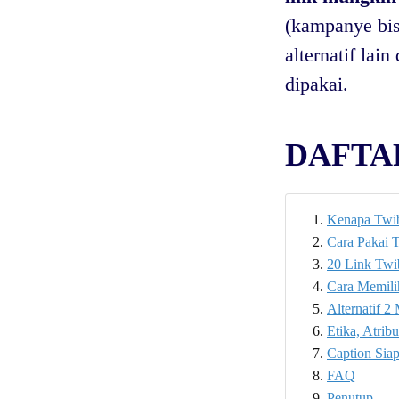
(kampanye bisa
alternatif lai
dipakai.
DAFTAR
Kenapa Twib
Cara Pakai 
20 Link Twi
Cara Memili
Alternatif 2
Etika, Atri
Caption Sia
FAQ
Penutup