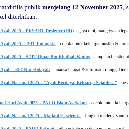
at/dirilis publik
menjelang 12 November 2025
, 
kel diterbitkan.
 Ayah 2025 – PKSART Designer (HD)
– gaya rapi, ruang wajah lega
Ayah 2025 – JSIT Indonesia
– cocok untuk keluarga muslim & komun
 Ayah 2025 – SDIT Umar Bin Khathab Kudus
– tampilan bersih unt
 Ayah – SIT Nur Hidayah
– nuansa hangat & informatif (tanggal terc
Ayah Nasional 2025 – “Ayah Berdaya, Keluarga Sejahtera”
– pesa
mat Hari Ayah 2025 – PAUD Islam As-Salam
– cocok untuk keluarg
Ayah Nasional 2025 – Madani Ekselensia
– bingkai modern, santun.
 Ayah 2025 – PAUD Pelangi
– pilihan keluarga dengan warna cerah.