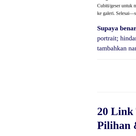
Cubiti/geser untuk 
ke galeri. Selesai—s
Supaya benar
portrait; hind
tambahkan nant
20 Link
Pilihan