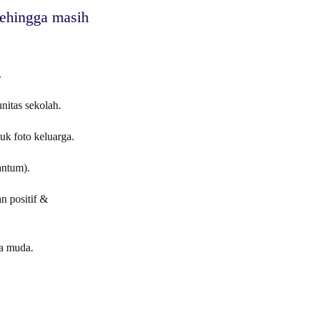
sehingga masih
.
itas sekolah.
uk foto keluarga.
antum).
n positif &
a muda.