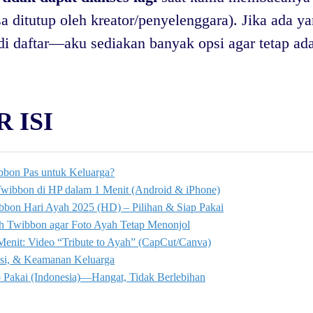
 ditutup oleh kreator/penyelenggara). Jika ada yan
n di daftar—aku sediakan banyak opsi agar tetap ad
 ISI
bon Pas untuk Keluarga?
Twibbon di HP dalam 1 Menit (Android & iPhone)
bbon Hari Ayah 2025 (HD) – Pilihan & Siap Pakai
h Twibbon agar Foto Ayah Tetap Menonjol
 Menit: Video “Tribute to Ayah” (CapCut/Canva)
busi, & Keamanan Keluarga
p Pakai (Indonesia)—Hangat, Tidak Berlebihan