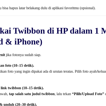
u bisa hapus latar belakang dulu di aplikasi favoritmu (opsional).
kai Twibbon di HP dalam 1 
d & iPhone)
nit
jika fotonya sudah siap.
n foto (10–15 detik).
ikan foto yang ingin dipakai ada di urutan teratas. Pilih foto ayah/kelu
link twibbon (10–15 detik).
bawah,
tap salah satu judul twibbon
, lalu tekan
“Pilih/Upload Foto”
d
& unduh (20–30 detik).