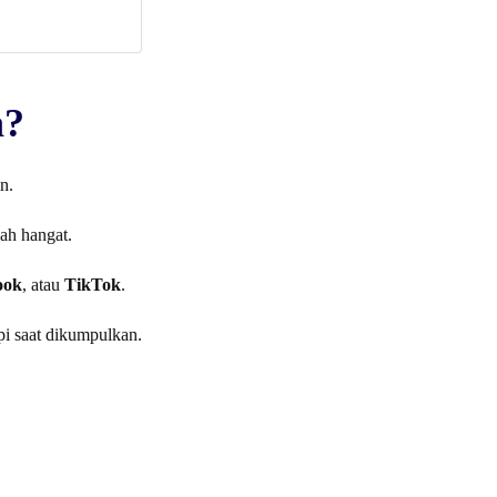
a?
n.
dah hangat.
ook
, atau
TikTok
.
pi saat dikumpulkan.