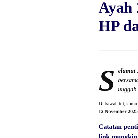
Ayah 
HP da
S
elamat 
bersam
unggah 
Di bawah ini, kam
12 November 2025
Catatan pent
link mungkin 