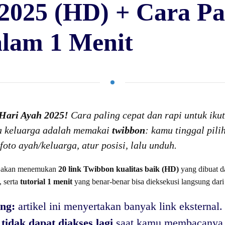
2025 (HD) + Cara Pa
lam 1 Menit
Hari Ayah 2025!
Cara paling cepat dan rapi untuk ik
a keluarga adalah memakai
twibbon
: kamu tinggal pili
foto ayah/keluarga, atur posisi, lalu unduh.
u akan menemukan
20 link Twibbon kualitas baik (HD)
yang dibuat da
, serta
tutorial 1 menit
yang benar-benar bisa dieksekusi langsung dari
ing:
artikel ini menyertakan banyak link eksternal
tidak dapat diakses lagi
saat kamu membacanya 