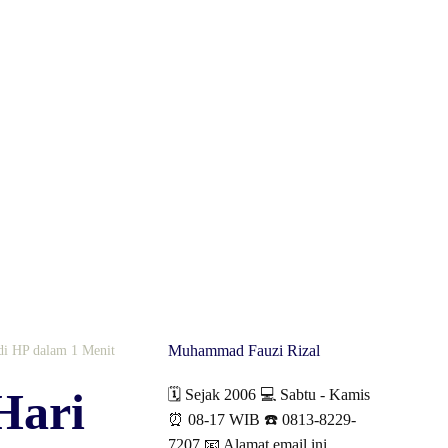
Muhammad Fauzi Rizal
di HP dalam 1 Menit
Hari
🗓️ Sejak 2006 💻 Sabtu - Kamis
⏰ 08-17 WIB ☎️ 0813-8229-
7207 📧
Alamat email ini