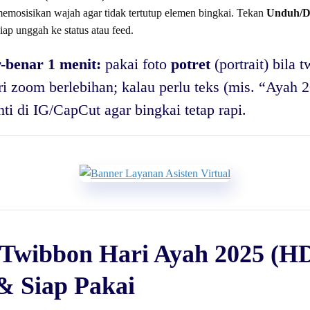
memosisikan wajah agar tidak tertutup elemen bingkai. Tekan
Unduh/D
iap unggah ke status atau feed.
-benar 1 menit:
pakai foto
potret
(portrait) bila 
ari zoom berlebihan; kalau perlu teks (mis. “Ayah 
i di IG/CapCut agar bingkai tetap rapi.
 Twibbon Hari Ayah 2025 (HD
 & Siap Pakai