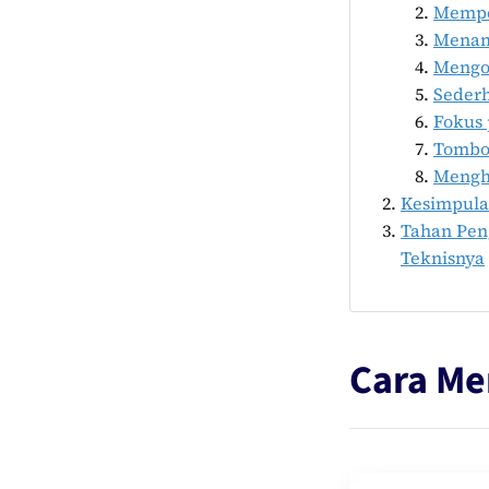
Memper
Menam
Mengo
Sederh
Fokus
Tombol
Menghi
Kesimpul
Tahan Pen
Teknisnya
Cara Me