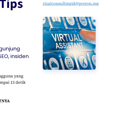
Tips
rizalconsultingid@proton.me
gunjung
SEO, insiden
engguna yang
mpai 15 detik
TNYA