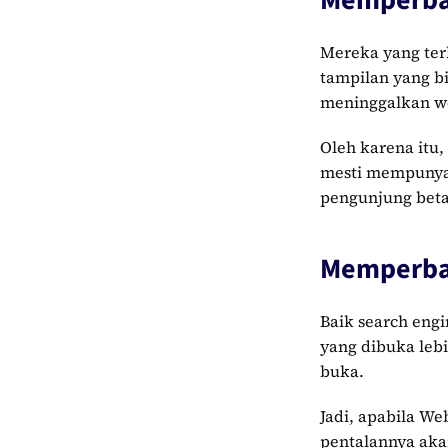
Memperbai
Mereka yang terb
tampilan yang b
meninggalkan we
Oleh karena itu,
mesti mempunyai
pengunjung beta
Memperbai
Baik search eng
yang dibuka leb
buka.
Jadi, apabila We
pentalannya aka