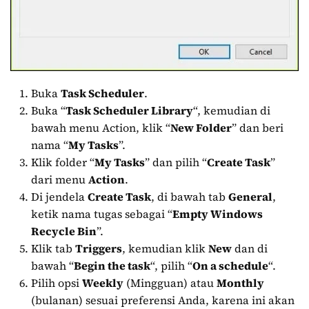
Buka
Task Scheduler
.
Buka “
Task Scheduler Library
“, kemudian di
bawah menu Action, klik “
New Folder
” dan beri
nama “
My Tasks
”.
Klik folder “
My Tasks
” dan pilih “
Create Task
”
dari menu
Action
.
Di jendela
Create Task
, di bawah tab
General
,
ketik nama tugas sebagai “
Empty Windows
Recycle Bin
”.
Klik tab
Triggers
, kemudian klik
New
dan di
bawah “
Begin the task
“, pilih “
On a schedule
“.
Pilih opsi
Weekly
(Mingguan) atau
Monthly
(bulanan) sesuai preferensi Anda, karena ini akan