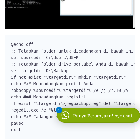
@echo off

:: Tetapkan folder untuk dicadangkan di bawah ini

set sourcedir=C:\Users\USER

:: Tetapkan folder drive portabel Anda di bawah ini

set targetdir=D:\Backup

if not exist "%targetdir%" mkdir "%targetdir%"

echo ### Mencadangkan profil Anda...

robocopy %sourcedir% %targetdir% /e /j /r:10 /v

echo ### Mencadangkan registri...

if exist "%targetdir%\regbackup.reg" del "%targetdir
regedit.exe /e "%targetdir%\regbackup.reg"

1
Punya Pertanyaan? Ayo chat.
echo ### Cadangan selesai...

pause

exit