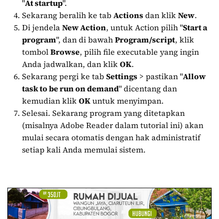
"
At startup
".
Sekarang beralih ke tab
Actions
dan klik
New
.
Di jendela
New Action
, untuk Action pilih "
Start a
program
", dan di bawah
Program/script
, klik
tombol
Browse
, pilih file executable yang ingin
Anda jadwalkan, dan klik
OK
.
Sekarang pergi ke tab
Settings
> pastikan "
Allow
task to be run on demand
" dicentang dan
kemudian klik
OK
untuk menyimpan.
Selesai. Sekarang program yang ditetapkan
(misalnya Adobe Reader dalam tutorial ini) akan
mulai secara otomatis dengan hak administratif
setiap kali Anda memulai sistem.