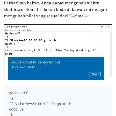
Perhatikan bahwa Anda dapat mengubah waktu
shutdown otomatis dalam kode di bawah ini dengan
mengubah nilai yang sesuai dari “%time%”.
@echo off

:a

If %time%==23:00:00.00 goto :b

goto :a

:b
