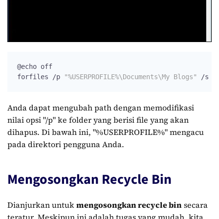
@echo off

forfiles /p 
"%USERPROFILE%\Documents\My Blogs"
 /s /
Anda dapat mengubah path dengan memodifikasi
nilai opsi "/p" ke folder yang berisi file yang akan
dihapus. Di bawah ini, "%USERPROFILE%" mengacu
pada direktori pengguna Anda.
Mengosongkan Recycle Bin
Dianjurkan untuk
mengosongkan recycle bin
secara
teratur. Meskipun ini adalah tugas yang mudah, kita